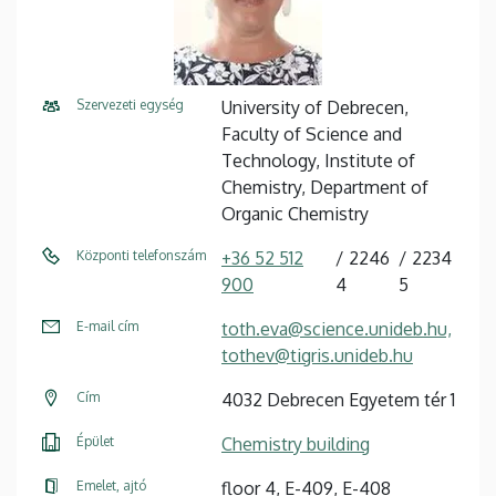
Szervezeti egység
University of Debrecen,
Faculty of Science and
Technology, Institute of
Chemistry, Department of
Organic Chemistry
Központi telefonszám
+36 52 512
2246
2234
900
4
5
E-mail cím
toth.eva@science.unideb.hu,
tothev@tigris.unideb.hu
Cím
4032 Debrecen Egyetem tér 1
Épület
Chemistry building
Emelet, ajtó
floor 4, E-409, E-408