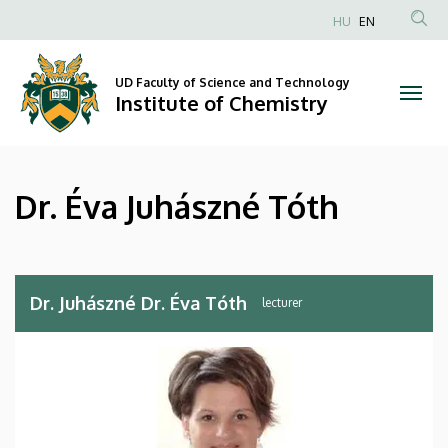
Dr.
Skip
HU
EN
to
Anonim
Éva
main
Felhasználói
content
UD Faculty of Science and Technology
Juhászné
fiók
Institute of Chemistry
menüje
Tóth
|
Dr. Éva Juhászné Tóth
Institute
of
Chemistry
Dr. Juhászné Dr. Éva Tóth
lecturer