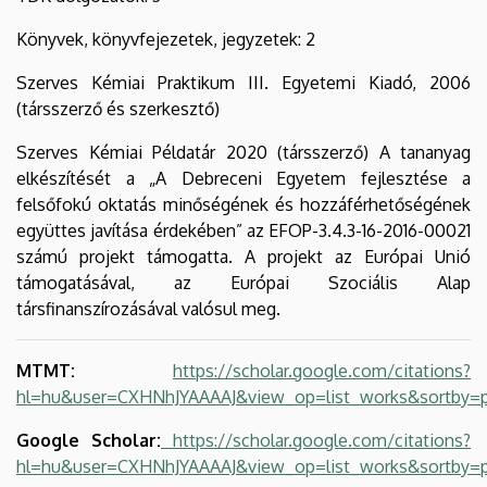
Könyvek, könyvfejezetek, jegyzetek: 2
Szerves Kémiai Praktikum III. Egyetemi Kiadó, 2006
(társszerző és szerkesztő)
Szerves Kémiai Példatár 2020 (társszerző) A tananyag
elkészítését a „A Debreceni Egyetem fejlesztése a
felsőfokú oktatás minőségének és hozzáférhetőségének
együttes javítása érdekében” az EFOP-3.4.3-16-2016-00021
számú projekt támogatta. A projekt az Európai Unió
támogatásával, az Európai Szociális Alap
társfinanszírozásával valósul meg.
MTMT:
https://scholar.google.com/citations?
hl=hu&user=CXHNhJYAAAAJ&view_op=list_works&sortby=
Google Scholar:
https://scholar.google.com/citations?
hl=hu&user=CXHNhJYAAAAJ&view_op=list_works&sortby=