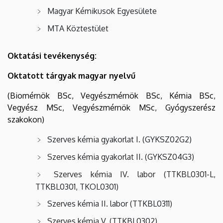
Magyar Kémikusok Egyesülete
MTA Köztestület
Oktatási tevékenység:
Oktatott tárgyak magyar nyelvű
(Biomérnök BSc, Vegyészmérnök BSc, Kémia BSc,
Vegyész MSc, Vegyészmérnök MSc, Gyógyszerész
szakokon)
Szerves kémia gyakorlat I. (GYKSZ02G2)
Szerves kémia gyakorlat II. (GYKSZ04G3)
Szerves kémia IV. labor (TTKBL0301-L,
TTKBL0301, TKOL0301)
Szerves kémia II. labor (TTKBL0311)
Szerves kémia V. (TTKBL0302)