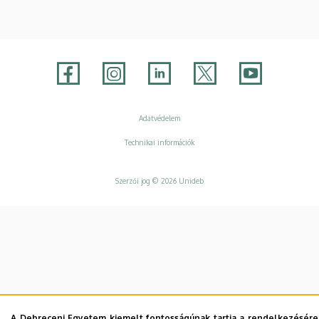
Adatvédelem
Adatvédelem
Technikai információk
Szerzői jog © 2026 Unideb
A Debreceni Egyetem kiemelt fontosságúnak tartja a rendelkezésére 