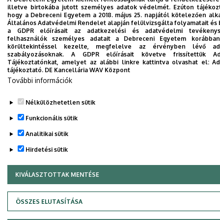
illetve birtokába jutott személyes adatok védelmét. Ezúton tájékozt
hogy a Debreceni Egyetem a 2018. május 25. napjától kötelezően al
Általános Adatvédelmi Rendelet alapján felülvizsgálta folyamatait és
a GDPR előírásait az adatkezelési és adatvédelmi tevékeny
felhasználók személyes adatait a Debreceni Egyetem korábban 
körültekintéssel kezelte, megfelelve az érvényben lévő ada
szabályozásoknak. A GDPR előírásait követve frissítettük Ad
Tájékoztatónkat, amelyet az alábbi linkre kattintva olvashat el:
Ad
tájékoztató.
DE Kancellária WAV Központ
További információk
Nélkülözhetetlen sütik
Funkcionális sütik
Analitikai sütik
Hirdetési sütik
KIVÁLASZTOTTAK MENTÉSE
WITHDRAW CONSENT
ÖSSZES ELUTASÍTÁSA