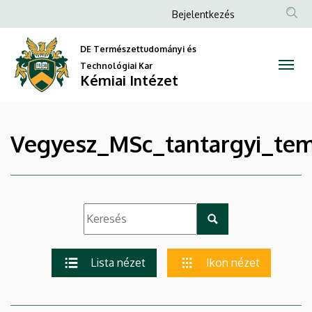
|
Ugrás
Anonim
Bejelentkezés
a
Felhasználói
Kémiai
tartalomra
DE Természettudományi és
fiók
Intézet
Technológiai Kar
menüje
Kémiai Intézet
Vegyesz_MSc_tantargyi_tem
Lista nézet
Ikon nézet