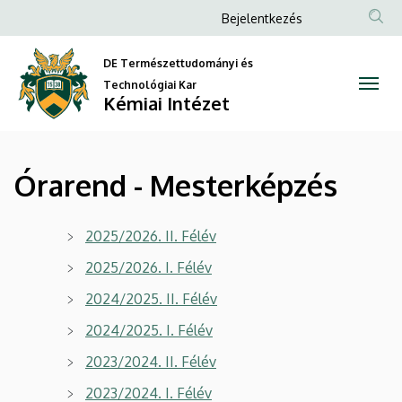
Órarend
Ugrás
Anonim
Bejelentkezés
a
Felhasználói
-
tartalomra
DE Természettudományi és
fiók
Mesterképzés
Technológiai Kar
menüje
Kémiai Intézet
|
Kémiai
Órarend - Mesterképzés
Intézet
2025/2026. II. Félév
2025/2026. I. Félév
2024/2025. II. Félév
2024/2025. I. Félév
2023/2024. II. Félév
2023/2024. I. Félév