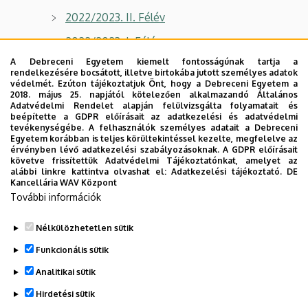
2022/2023. II. Félév
2022/2023. I. Félév
A Debreceni Egyetem kiemelt fontosságúnak tartja a
2021/2022. II. Félév
rendelkezésére bocsátott, illetve birtokába jutott személyes adatok
védelmét. Ezúton tájékoztatjuk Önt, hogy a Debreceni Egyetem a
2021/2022. I. Félév
2018. május 25. napjától kötelezően alkalmazandó Általános
Adatvédelmi Rendelet alapján felülvizsgálta folyamatait és
2020/2021. II. Félév
beépítette a GDPR előírásait az adatkezelési és adatvédelmi
tevékenységébe. A felhasználók személyes adatait a Debreceni
2019/2020. II. Félév
Egyetem korábban is teljes körültekintéssel kezelte, megfelelve az
érvényben lévő adatkezelési szabályozásoknak. A GDPR előírásait
2019/2020. I. Félév
követve frissítettük Adatvédelmi Tájékoztatónkat, amelyet az
alábbi linkre kattintva olvashat el:
Adatkezelési tájékoztató.
DE
Kancellária WAV Központ
2018/2019. II. Félév
További információk
2018/2019. I. Félév
Nélkülözhetetlen sütik
Legutóbbi frissítés:
2026. 01. 30. 13:43
Funkcionális sütik
Analitikai sütik
Hirdetési sütik