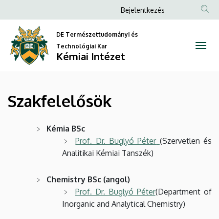
Szakfelelősök
Ugrás
Anonim
Bejelentkezés
a
Felhasználói
|
tartalomra
DE Természettudományi és
fiók
Kémiai
Technológiai Kar
menüje
Kémiai Intézet
Intézet
Szakfelelősök
Kémia BSc
Prof. Dr. Buglyó Péter
(Szervetlen és
Analitikai Kémiai Tanszék)
Chemistry BSc (angol)
Prof. Dr. Buglyó Péter
(Department of
Inorganic and Analytical Chemistry)