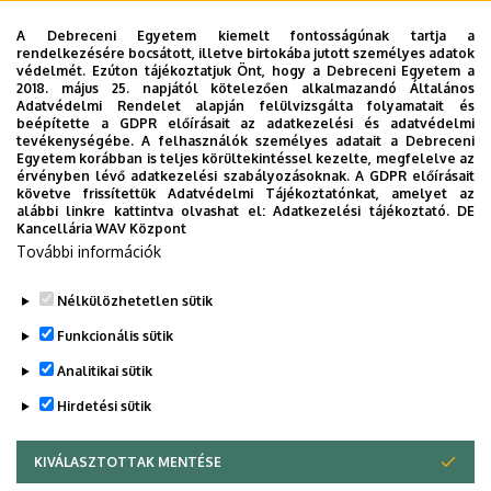
Prof. Dr. Fábián István
(Department of
A Debreceni Egyetem kiemelt fontosságúnak tartja a
Inorganic and Analytical Chemistry)
rendelkezésére bocsátott, illetve birtokába jutott személyes adatok
védelmét. Ezúton tájékoztatjuk Önt, hogy a Debreceni Egyetem a
2018. május 25. napjától kötelezően alkalmazandó Általános
Chemical engineer MSc (angol)
Adatvédelmi Rendelet alapján felülvizsgálta folyamatait és
beépítette a GDPR előírásait az adatkezelési és adatvédelmi
Prof. Dr. Kéki Sándor
(Department of
tevékenységébe. A felhasználók személyes adatait a Debreceni
Applied Chemistry)
Egyetem korábban is teljes körültekintéssel kezelte, megfelelve az
érvényben lévő adatkezelési szabályozásoknak. A GDPR előírásait
követve frissítettük Adatvédelmi Tájékoztatónkat, amelyet az
alábbi linkre kattintva olvashat el:
Adatkezelési tájékoztató.
DE
Kémia tanár (osztatlan)
Kancellária WAV Központ
Vágvölgyiné Dr. Tóth Marietta
(Szerves
További információk
Kémiai Tanszék)
Nélkülözhetetlen sütik
Legutóbbi frissítés:
2024. 06. 24. 09:58
Funkcionális sütik
Analitikai sütik
Hirdetési sütik
KIVÁLASZTOTTAK MENTÉSE
WITHDRAW CONSENT