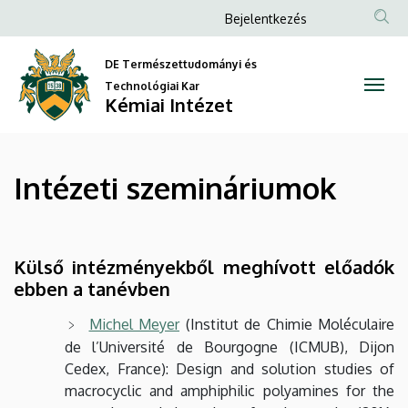
Intézeti
Ugrás
Anonim
Bejelentkezés
a
Felhasználói
szemináriumok
tartalomra
DE Természettudományi és
fiók
|
Technológiai Kar
menüje
Kémiai Intézet
Kémiai
Intézet
Intézeti szemináriumok
Külső intézményekből meghívott előadók
ebben a tanévben
Michel Meyer
(Institut de Chimie Moléculaire
de l’Université de Bourgogne (ICMUB), Dijon
Cedex, France): Design and solution studies of
macrocyclic and amphiphilic polyamines for the