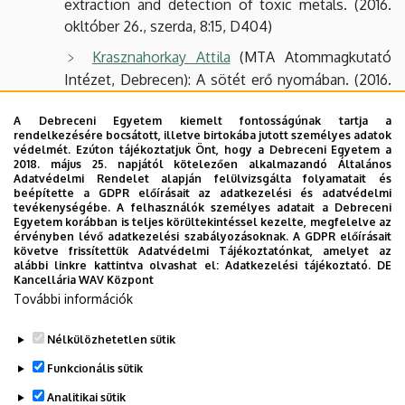
extraction and detection of toxic metals. (2016.
okltóber 26., szerda, 8:15, D404)
Krasznahorkay Attila
(MTA Atommagkutató
Intézet, Debrecen): A sötét erő nyomában. (2016.
október 12., szerda, 8:15, D404)
A Debreceni Egyetem kiemelt fontosságúnak tartja a
Prof. Janet R. Morrow
University of Buffalo,
rendelkezésére bocsátott, illetve birtokába jutott személyes adatok
védelmét. Ezúton tájékoztatjuk Önt, hogy a Debreceni Egyetem a
State University of New York, Amherst, USA
2018. május 25. napjától kötelezően alkalmazandó Általános
Transition metal ion based MRI contrast agents
Adatvédelmi Rendelet alapján felülvizsgálta folyamatait és
beépítette a GDPR előírásait az adatkezelési és adatvédelmi
(2016. szeptember 2., péntek, 9:00, D404)
tevékenységébe. A felhasználók személyes adatait a Debreceni
Egyetem korábban is teljes körültekintéssel kezelte, megfelelve az
Dr. Péter László
MTA Wigner Fizikai
érvényben lévő adatkezelési szabályozásoknak. A GDPR előírásait
Kutatóközpont Régi módszer új szerepben:
követve frissítettük Adatvédelmi Tájékoztatónkat, amelyet az
alábbi linkre kattintva olvashat el:
Adatkezelési tájékoztató.
DE
Elektrokémiai fémleválasztás nanométeres
Kancellária WAV Központ
méretskálán. (2016. május 19., csütörtök, 14-15.30
További információk
h, D404)
Nélkülözhetetlen sütik
Legutóbbi frissítés:
2023. 06. 27. 13:19
Funkcionális sütik
Analitikai sütik