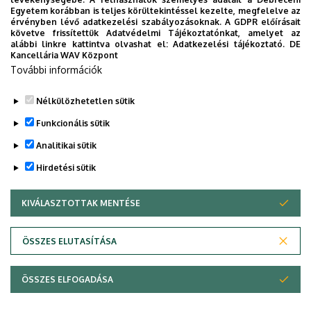
Egyetem korábban is teljes körültekintéssel kezelte, megfelelve az
érvényben lévő adatkezelési szabályozásoknak. A GDPR előírásait
követve frissítettük Adatvédelmi Tájékoztatónkat, amelyet az
Szervetlen és
alábbi linkre kattintva olvashat el:
Adatkezelési tájékoztató.
DE
Kancellária WAV Központ
Analitikai Kémiai
További információk
Tanszék
Nélkülözhetetlen sütik
Funkcionális sütik
Analitikai sütik
Hirdetési sütik
KIVÁLASZTOTTAK MENTÉSE
WITHDRAW CONSENT
Adatvédelem
Adatvédelem
ÖSSZES ELUTASÍTÁSA
Technikai információk
ÖSSZES ELFOGADÁSA
Szerzői jog © 2026 Unideb