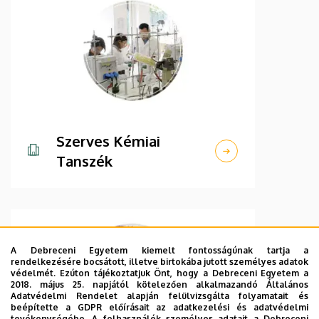
Szerves Kémiai
Tanszék
A Debreceni Egyetem kiemelt fontosságúnak tartja a
rendelkezésére bocsátott, illetve birtokába jutott személyes adatok
védelmét. Ezúton tájékoztatjuk Önt, hogy a Debreceni Egyetem a
2018. május 25. napjától kötelezően alkalmazandó Általános
Adatvédelmi Rendelet alapján felülvizsgálta folyamatait és
beépítette a GDPR előírásait az adatkezelési és adatvédelmi
tevékenységébe. A felhasználók személyes adatait a Debreceni