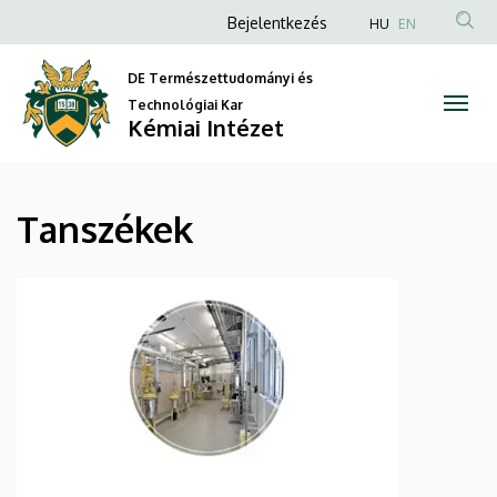
Tanszékek
Ugrás
Anonim
Bejelentkezés
HU
EN
a
Felhasználói
|
tartalomra
DE Természettudományi és
fiók
Kémiai
Technológiai Kar
menüje
Kémiai Intézet
Intézet
Tanszékek