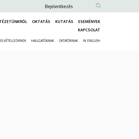
Anonim
Bejelentkezés
Felhasználói
TÉZETÜNKRŐL
OKTATÁS
KUTATÁS
ESEMÉNYEK
fiók
Fő
KAPCSOLAT
menüje
navigáció
FELVÉTELIZŐKNEK
HALLGATÓKNAK
OKTATÓKNAK
IN ENGLISH
Másodlagos
navigáció