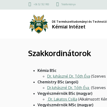
Szakkordinátorok
Ugrás
Felső
+36 52 512 900
Telefonkönyv
a
kapcsolat
|
tartalomra
menü
Kémiai
DE Természettudományi és Technológ
Kémiai Intézet
Intézet
Szakkordinátorok
Kémia BSc
Dr. Juhászné Dr. Tóth Éva
(Szerves 
Chemistry BSc (angol)
Dr.Juhászné Dr. Tóth Éva
(Szerves 
Vegyészmérnök BSc (magyar)
Dr. Lakatos Csilla
(Alkalmazott Kém
Vegyészmérnök MSc (magyar)