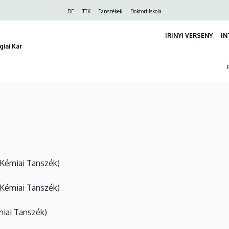
Felső
DE
TTK
Tanszékek
Doktori Iskola
navigáció
IRINYI VERSENY
IN
iai Kar
Kémiai Tanszék)
Kémiai Tanszék)
iai Tanszék)