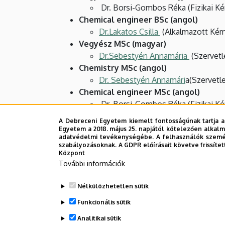
Dr. Borsi-Gombos Réka (Fizikai Ké
Chemical engineer BSc (angol)
Dr.Lakatos Csilla
(Alkalmazott Kém
Vegyész MSc (magyar)
Dr.Sebestyén Annamária
(Szervetl
Chemistry MSc (angol)
Dr. Sebestyén Annamári
a(Szervetl
Chemical engineer MSc (angol)
Dr. Borsi-Gombos Réka (Fizikai Ké
Kémia tanár (osztatlan)
A Debreceni Egyetem kiemelt fontosságúnak tartja a
Vágvölgyiné Dr. Tóth Marietta
(Sze
Egyetem a 2018. május 25. napjától kötelezően alkalm
adatvédelmi tevékenységébe. A felhasználók személ
szabályozásoknak. A GDPR előírásait követve frissítet
Legutóbbi frissítés:
2023. 12. 06. 08:32
Központ
További információk
Nélkülözhetetlen sütik
Funkcionális sütik
Analitikai sütik