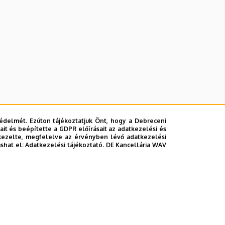
édelmét. Ezúton tájékoztatjuk Önt, hogy a Debreceni
it és beépítette a GDPR előírásait az adatkezelési és
kezelte, megfelelve az érvényben lévő adatkezelési
ashat el:
Adatkezelési tájékoztató.
DE Kancellária WAV