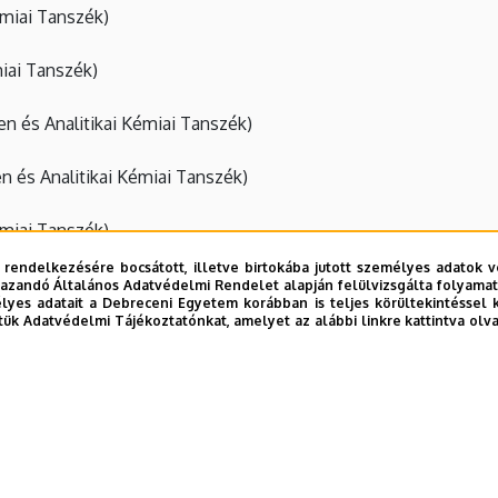
miai Tanszék)
iai Tanszék)
en és Analitikai Kémiai Tanszék)
en és Analitikai Kémiai Tanszék)
miai Tanszék)
 rendelkezésére bocsátott, illetve birtokába jutott személyes adatok v
rves Kémiai Tanszék)
azandó Általános Adatvédelmi Rendelet alapján felülvizsgálta folyamata
yes adatait a Debreceni Egyetem korábban is teljes körültekintéssel 
tük Adatvédelmi Tájékoztatónkat, amelyet az alábbi linkre kattintva olv