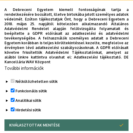
A Debreceni Egyetem kiemelt fontosságúnak tartja a
Aki a kollégiumban száll meg, számára a parkolási díjat
rendelkezésére bocsátott, illetve birtokába jutott személyes adatok
védelmét. Ezúton tájékoztatjuk Önt, hogy a Debreceni Egyetem a
elengedik, de ehhez feltétlenül szükséges, hogy a belépést
2018. május 25. napjától kötelezően alkalmazandó Általános
követő 30 percben belül a belépőszelvényt a kollégium
Adatvédelmi Rendelet alapján felülvizsgálta folyamatait és
beépítette a GDPR előírásait az adatkezelési és adatvédelmi
portáján bemutassa.
tevékenységébe. A felhasználók személyes adatait a Debreceni
Egyetem korábban is teljes körültekintéssel kezelte, megfelelve az
érvényben lévő adatkezelési szabályozásoknak. A GDPR előírásait
Az egyetem környékén - elsősorban a Dóczy József utcán
követve frissítettük Adatvédelmi Tájékoztatónkat, amelyet az
vagy az Egyetem sugárúton - ingyenesen is lehet parkolni,
alábbi linkre kattintva olvashat el:
Adatkezelési tájékoztató.
DE
Kancellária WAV Központ
de napközben meglehetősen zsúfoltak. Péntek este,
További információk
szombat és vasárnap reggel azonban várhatóan
könnyebben lehet találni parkolót.
Nélkülözhetetlen sütik
Legutóbbi frissítés:
2023. 06. 08. 11:05
Funkcionális sütik
Analitikai sütik
Hirdetési sütik
KIVÁLASZTOTTAK MENTÉSE
WITHDRAW CONSENT