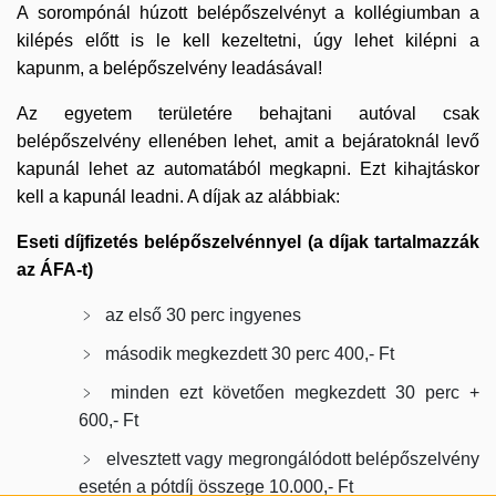
A sorompónál húzott belépőszelvényt a kollégiumban a
kilépés előtt is le kell kezeltetni, úgy lehet kilépni a
kapunm, a belépőszelvény leadásával!
Az egyetem területére behajtani autóval csak
belépőszelvény ellenében lehet, amit a bejáratoknál levő
kapunál lehet az automatából megkapni. Ezt kihajtáskor
kell a kapunál leadni. A díjak az alábbiak:
Eseti díjfizetés belépőszelvénnyel (a díjak tartalmazzák
az ÁFA-t)
az első 30 perc ingyenes
második megkezdett 30 perc 400,- Ft
minden ezt követően megkezdett 30 perc +
600,- Ft
elvesztett vagy megrongálódott belépőszelvény
esetén a pótdíj összege 10.000,- Ft