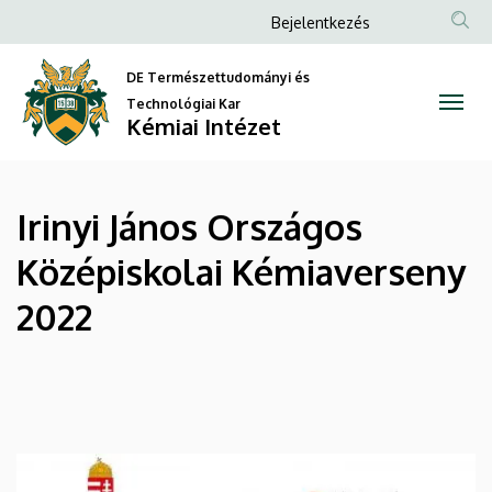
Irinyi
Ugrás
Anonim
Bejelentkezés
a
Felhasználói
János
tartalomra
DE Természettudományi és
fiók
Országos
Technológiai Kar
menüje
Kémiai Intézet
Középiskolai
Kémiaverseny
Irinyi János Országos
2022
Középiskolai Kémiaverseny
|
2022
Kémiai
Intézet