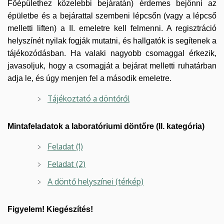
Főépülethez közelebbi bejáratán) érdemes bejönni az
épületbe és a bejárattal szembeni lépcsőn (vagy a lépcső
melletti liften) a II. emeletre kell felmenni. A regisztráció
helyszínét nyilak fogják mutatni, és hallgatók is segítenek a
tájékozódásban. Ha valaki nagyobb csomaggal érkezik,
javasoljuk, hogy a csomagját a bejárat melletti ruhatárban
adja le, és úgy menjen fel a második emeletre.
Tájékoztató a döntőről
Mintafeladatok a laboratóriumi döntőre (II. kategória)
Feladat (1)
Feladat (2)
A döntő helyszínei (térkép)
Figyelem! Kiegészítés!