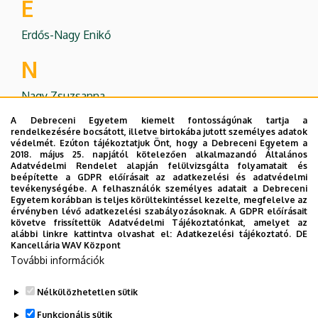
E
Erdős-Nagy Enikő
N
Nagy Zsuzsanna
A Debreceni Egyetem kiemelt fontosságúnak tartja a
P
rendelkezésére bocsátott, illetve birtokába jutott személyes adatok
védelmét. Ezúton tájékoztatjuk Önt, hogy a Debreceni Egyetem a
2018. május 25. napjától kötelezően alkalmazandó Általános
Potorné Bozsó Orsolya
Adatvédelmi Rendelet alapján felülvizsgálta folyamatait és
beépítette a GDPR előírásait az adatkezelési és adatvédelmi
SZ
tevékenységébe. A felhasználók személyes adatait a Debreceni
Egyetem korábban is teljes körültekintéssel kezelte, megfelelve az
érvényben lévő adatkezelési szabályozásoknak. A GDPR előírásait
Szabó László
követve frissítettük Adatvédelmi Tájékoztatónkat, amelyet az
alábbi linkre kattintva olvashat el:
Adatkezelési tájékoztató.
DE
T
Kancellária WAV Központ
További információk
Takács Katalin
Nélkülözhetetlen sütik
Legutóbbi frissítés:
2025. 04. 30. 11:14
Funkcionális sütik