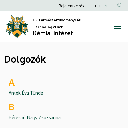
Dolgozók
Ugrás
Anonim
Bejelentkezés
HU
EN
a
Felhasználói
|
tartalomra
DE Természettudományi és
fiók
Kémiai
Technológiai Kar
menüje
Kémiai Intézet
Intézet
Dolgozók
A
Antek Éva Tünde
B
Béresné Nagy Zsuzsanna