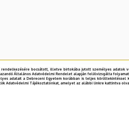
 rendelkezésére bocsátott, illetve birtokába jutott személyes adatok v
azandó Általános Adatvédelmi Rendelet alapján felülvizsgálta folyamata
yes adatait a Debreceni Egyetem korábban is teljes körültekintéssel 
tük Adatvédelmi Tájékoztatónkat, amelyet az alábbi linkre kattintva olv
ultációs beosztás