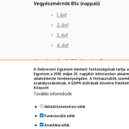
Vegyészmérnök BSc (nappali)
1. évf
2. évf
3. évf
4. évf
Vegyészmérnök BSc (levelező)
A Debreceni Egyetem kiemelt fontosságúnak tartja a
1. évf
Egyetem a 2018. május 25. napjától kötelezően alkalm
adatvédelmi tevékenységébe. A felhasználók személ
2. évf
szabályozásoknak. A GDPR előírásait követve frissítet
Központ
3. évf
További információk
4. évf
Nélkülözhetetlen sütik
Vegyészmérnök BSc levelező konz
Funkcionális sütik
Analitikai sütik