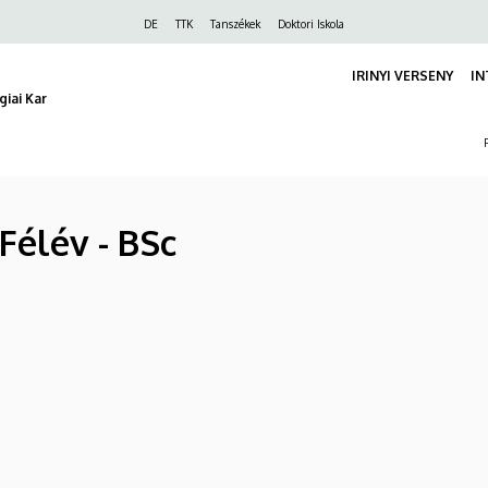
Felső
DE
TTK
Tanszékek
Doktori Iskola
navigáció
IRINYI VERSENY
IN
iai Kar
Félév - BSc