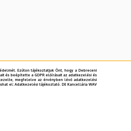
édelmét. Ezúton tájékoztatjuk Önt, hogy a Debreceni
it és beépítette a GDPR előírásait az adatkezelési és
kezelte, megfelelve az érvényben lévő adatkezelési
ashat el:
Adatkezelési tájékoztató.
DE Kancellária WAV