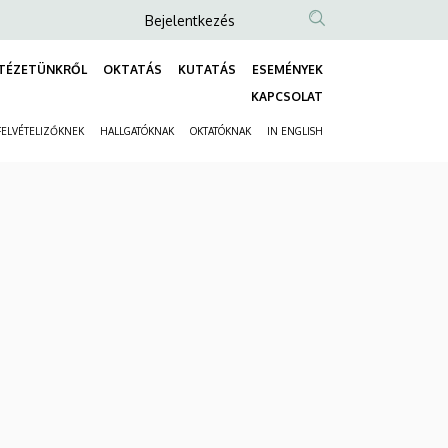
Anonim
Bejelentkezés
Felhasználói
TÉZETÜNKRŐL
OKTATÁS
KUTATÁS
ESEMÉNYEK
fiók
Fő
KAPCSOLAT
menüje
navigáció
FELVÉTELIZŐKNEK
HALLGATÓKNAK
OKTATÓKNAK
IN ENGLISH
Másodlagos
navigáció