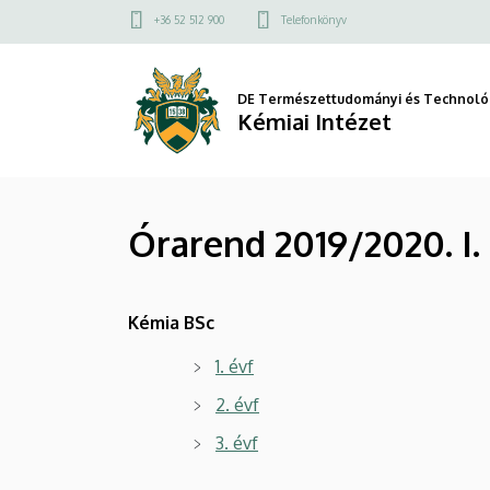
Órarend
Ugrás
Felső
+36 52 512 900
Telefonkönyv
a
kapcsolat
2019/2020.
tartalomra
menü
I.
DE Természettudományi és Technológ
Kémiai Intézet
Félév
-
Órarend 2019/2020. I. 
BSc
|
Kémia BSc
Kémiai
1. évf
Intézet
2. évf
3. évf