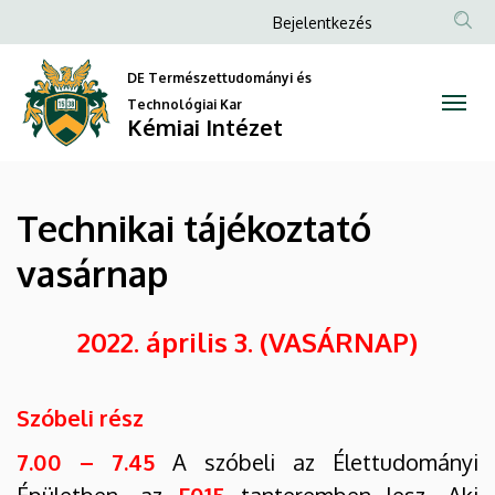
Technikai
Ugrás
Anonim
Bejelentkezés
a
Felhasználói
tájékoztató
tartalomra
DE Természettudományi és
fiók
vasárnap
Technológiai Kar
menüje
Kémiai Intézet
|
Kémiai
Technikai tájékoztató
Intézet
vasárnap
2022. április 3. (VASÁRNAP)
Szóbeli rész
7.00 – 7.45
A szóbeli az Élettudományi