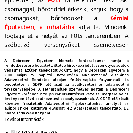
Épületben, az
F015
tanteremben lesz. Aki
csomaggal, bőrönddel érkezik, kérjük, hogy a
csomagokat, bőröndöket a
Kémiai
Épületben, a ruhatárba
adja le. Mindenki
foglalja el a helyét az F015 tanteremben. A
szóbeliző versenyzőket személyesen
tájékoztatjuk a forduló menetéről.
A Debreceni Egyetem kiemelt fontosságúnak tartja a
8.00 – 11.00
A döntő szóbeli része
rendelkezésére bocsátott, illetve birtokába jutott személyes adatok
védelmét. Ezúton tájékoztatjuk Önt, hogy a Debreceni Egyetem a
2018. május 25. napjától kötelezően alkalmazandó Általános
11.00 – 12.00
Ünnepélyes eredményhirdetés
Adatvédelmi Rendelet alapján felülvizsgálta folyamatait és
beépítette a GDPR előírásait az adatkezelési és adatvédelmi
12.00 –
Fogadás az Élettudományi Épület
tevékenységébe. A felhasználók személyes adatait a Debreceni
Egyetem korábban is teljes körültekintéssel kezelte, megfelelve az
előterében.
érvényben lévő adatkezelési szabályozásoknak. A GDPR előírásait
követve frissítettük Adatvédelmi Tájékoztatónkat, amelyet az
alábbi linkre kattintva olvashat el:
Adatkezelési tájékoztató.
DE
A program befejeztével a bőröndöket,
Kancellária WAV Központ
csomagokat a ruhatárból ki kell venni.
További információk
A
ruhatár
14.00
óráig
lesz nyitva.
Nélkülözhetetlen sütik