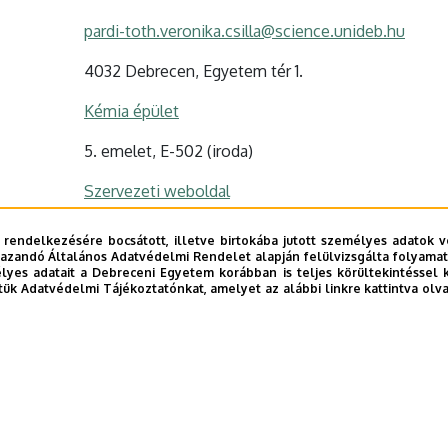
pardi-toth.veronika.csilla@science.unideb.hu
4032 Debrecen, Egyetem tér 1.
Kémia épület
5. emelet, E-502 (iroda)
Szervezeti weboldal
Tudóstér profil
 rendelkezésére bocsátott, illetve birtokába jutott személyes adatok v
azandó Általános Adatvédelmi Rendelet alapján felülvizsgálta folyamata
yes adatait a Debreceni Egyetem korábban is teljes körültekintéssel 
tük Adatvédelmi Tájékoztatónkat, amelyet az alábbi linkre kattintva olv