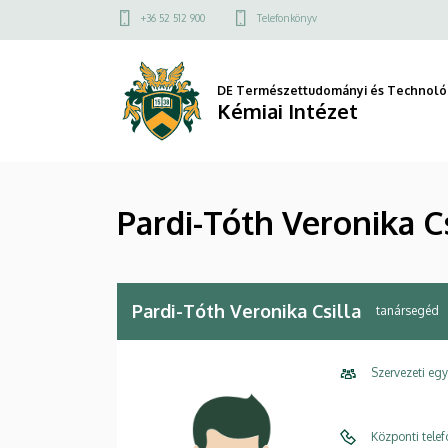
Pardi-
Ugrás
Felső
+36 52 512 900
Telefonkönyv
a
kapcsolat
Tóth
tartalomra
menü
Veronika
DE Természettudományi és Technológ
Kémiai Intézet
Csilla
|
Pardi-Tóth Veronika Cs
Kémiai
Intézet
Pardi-Tóth Veronika Csilla
tanársegéd
Szervezeti eg
Központi tele