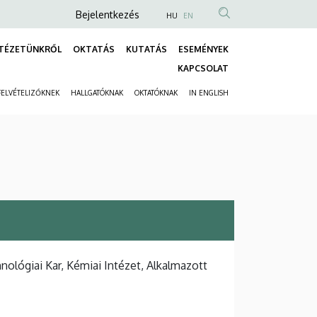
Anonim
Bejelentkezés
HU
EN
Felhasználói
TÉZETÜNKRŐL
OKTATÁS
KUTATÁS
ESEMÉNYEK
fiók
Fő
KAPCSOLAT
menüje
navigáció
FELVÉTELIZŐKNEK
HALLGATÓKNAK
OKTATÓKNAK
IN ENGLISH
Másodlagos
navigáció
lógiai Kar, Kémiai Intézet, Alkalmazott