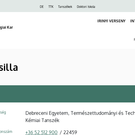
Felső
DE
TTK
Tanszékek
Doktori Iskola
navigáció
IRINYI VERSENY
IN
iai Kar
illa
ység
Debreceni Egyetem, Természettudományi és Techno
Kémiai Tanszék
fonszám
+36 52 512 900
22459