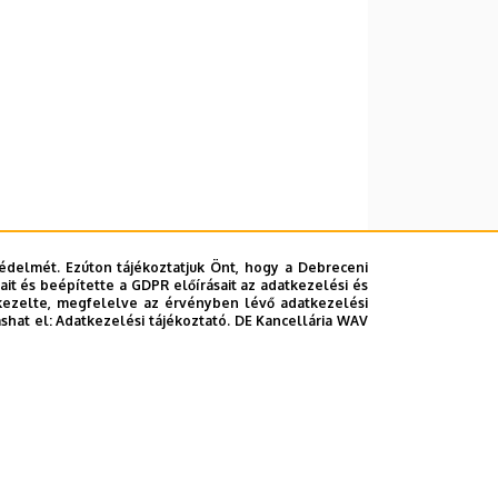
édelmét. Ezúton tájékoztatjuk Önt, hogy a Debreceni
it és beépítette a GDPR előírásait az adatkezelési és
kezelte, megfelelve az érvényben lévő adatkezelési
ashat el:
Adatkezelési tájékoztató.
DE Kancellária WAV