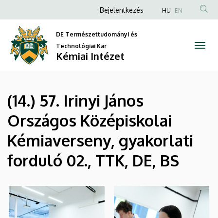
|
Ugrás
Anonim
Bejelentkezés
HU
EN
a
Felhasználói
Kémiai
tartalomra
DE Természettudományi és
fiók
Intézet
Technológiai Kar
menüje
Kémiai Intézet
(14.) 57. Irinyi János
Országos Középiskolai
Kémiaverseny, gyakorlati
forduló 02., TTK, DE, BS