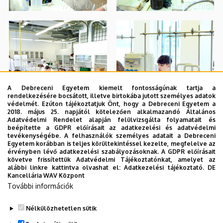
A Debreceni Egyetem kiemelt fontosságúnak tartja a
rendelkezésére bocsátott, illetve birtokába jutott személyes adatok
védelmét. Ezúton tájékoztatjuk Önt, hogy a Debreceni Egyetem a
2018. május 25. napjától kötelezően alkalmazandó Általános
Adatvédelmi Rendelet alapján felülvizsgálta folyamatait és
beépítette a GDPR előírásait az adatkezelési és adatvédelmi
tevékenységébe. A felhasználók személyes adatait a Debreceni
Egyetem korábban is teljes körültekintéssel kezelte, megfelelve az
érvényben lévő adatkezelési szabályozásoknak. A GDPR előírásait
követve frissítettük Adatvédelmi Tájékoztatónkat, amelyet az
alábbi linkre kattintva olvashat el:
Adatkezelési tájékoztató.
DE
Kancellária WAV Központ
További információk
Nélkülözhetetlen sütik