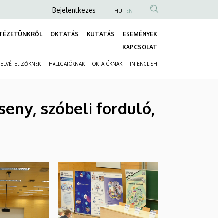
Anonim
Bejelentkezés
HU
EN
Felhasználói
TÉZETÜNKRŐL
OKTATÁS
KUTATÁS
ESEMÉNYEK
fiók
Fő
KAPCSOLAT
menüje
navigáció
FELVÉTELIZŐKNEK
HALLGATÓKNAK
OKTATÓKNAK
IN ENGLISH
Másodlagos
navigáció
seny, szóbeli forduló,