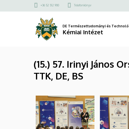
|
Ugrás
Felső
+36 52 512 900
Telefonkönyv
a
kapcsolat
Kémiai
tartalomra
menü
Intézet
DE Természettudományi és Technológ
Kémiai Intézet
(15.) 57. Irinyi János
TTK, DE, BS