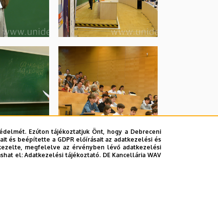
édelmét. Ezúton tájékoztatjuk Önt, hogy a Debreceni
it és beépítette a GDPR előírásait az adatkezelési és
kezelte, megfelelve az érvényben lévő adatkezelési
ashat el:
Adatkezelési tájékoztató.
DE Kancellária WAV