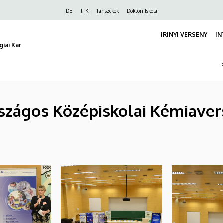
Felső
DE
TTK
Tanszékek
Doktori Iskola
navigáció
IRINYI VERSENY
IN
iai Kar
 Országos Középiskolai Kémiaver