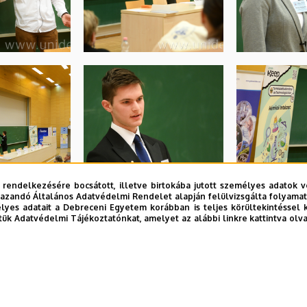
 rendelkezésére bocsátott, illetve birtokába jutott személyes adatok v
azandó Általános Adatvédelmi Rendelet alapján felülvizsgálta folyamata
yes adatait a Debreceni Egyetem korábban is teljes körültekintéssel 
tük Adatvédelmi Tájékoztatónkat, amelyet az alábbi linkre kattintva olv