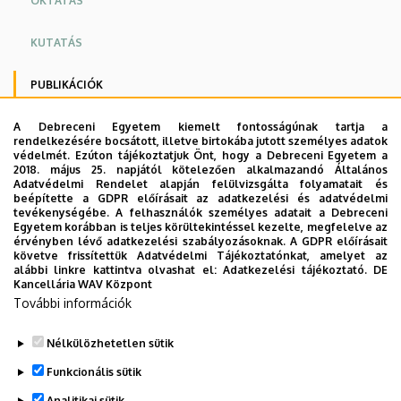
OKTATÁS
KUTATÁS
PUBLIKÁCIÓK
HÍREK
A Debreceni Egyetem kiemelt fontosságúnak tartja a
rendelkezésére bocsátott, illetve birtokába jutott személyes adatok
védelmét. Ezúton tájékoztatjuk Önt, hogy a Debreceni Egyetem a
ESEMÉNYEK
2018. május 25. napjától kötelezően alkalmazandó Általános
Adatvédelmi Rendelet alapján felülvizsgálta folyamatait és
beépítette a GDPR előírásait az adatkezelési és adatvédelmi
HASZNOS LINKEK
tevékenységébe. A felhasználók személyes adatait a Debreceni
Egyetem korábban is teljes körültekintéssel kezelte, megfelelve az
érvényben lévő adatkezelési szabályozásoknak. A GDPR előírásait
KAPCSOLAT
követve frissítettük Adatvédelmi Tájékoztatónkat, amelyet az
alábbi linkre kattintva olvashat el:
Adatkezelési tájékoztató.
DE
Kancellária WAV Központ
DR. ANTUS SÁNDOR - NEKROLÓG
További információk
Nélkülözhetetlen sütik
Legutóbbi frissítés:
2020. 08. 18. 09:03
Funkcionális sütik
Analitikai sütik