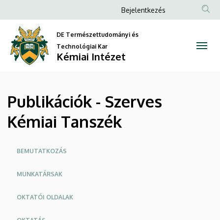
Publikációk
Ugrás
Anonim
Bejelentkezés
a
Felhasználói
-
tartalomra
DE Természettudományi és
fiók
Szerves
Technológiai Kar
menüje
Kémiai Intézet
Kémiai
Tanszék
Publikációk - Szerves
|
Kémiai Tanszék
Kémiai
Intézet
Oldalmenü
BEMUTATKOZÁS
MUNKATÁRSAK
OKTATÓI OLDALAK