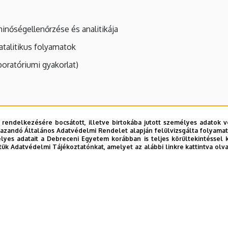
nőségellenőrzése és analitikája
talitikus folyamatok
boratóriumi gyakorlat)
 rendelkezésére bocsátott, illetve birtokába jutott személyes adatok v
azandó Általános Adatvédelmi Rendelet alapján felülvizsgálta folyamata
yes adatait a Debreceni Egyetem korábban is teljes körültekintéssel 
tük Adatvédelmi Tájékoztatónkat, amelyet az alábbi linkre kattintva olv