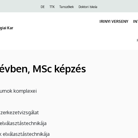
Felső
DE
TTK
Tanszékek
Doktori Iskola
navigáció
IRINYI VERSENY
IN
iai Kar
lévben, MSc képzés
dumok komplexei
zerkezetvizsgálat
elválasztástechnikája
 elválasztástechnikája