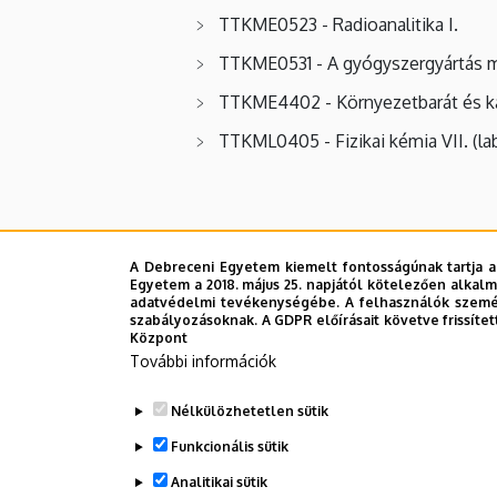
TTKME0523 - Radioanalitika I.
TTKME0531 - A gyógyszergyártás mi
TTKME4402 - Környezetbarát és ka
TTKML0405 - Fizikai kémia VII. (la
Legutóbbi frissítés:
2023. 06. 08. 11:05
A Debreceni Egyetem kiemelt fontosságúnak tartja a
Egyetem a 2018. május 25. napjától kötelezően alkalm
adatvédelmi tevékenységébe. A felhasználók személ
szabályozásoknak. A GDPR előírásait követve frissítet
Központ
További információk
Nélkülözhetetlen sütik
Funkcionális sütik
Analitikai sütik