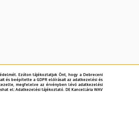
édelmét. Ezúton tájékoztatjuk Önt, hogy a Debreceni
it és beépítette a GDPR előírásait az adatkezelési és
kezelte, megfelelve az érvényben lévő adatkezelési
ashat el:
Adatkezelési tájékoztató.
DE Kancellária WAV