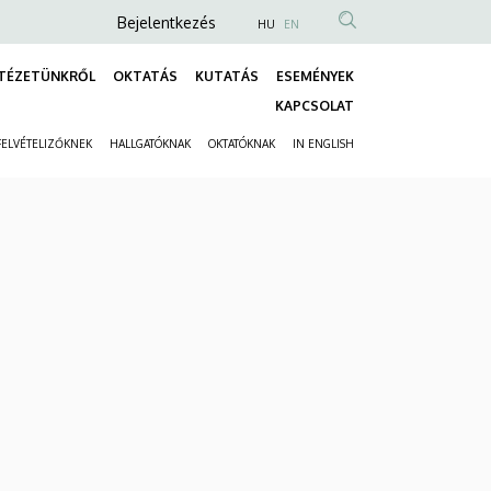
Anonim
Bejelentkezés
HU
EN
Felhasználói
TÉZETÜNKRŐL
OKTATÁS
KUTATÁS
ESEMÉNYEK
fiók
Fő
KAPCSOLAT
menüje
navigáció
FELVÉTELIZŐKNEK
HALLGATÓKNAK
OKTATÓKNAK
IN ENGLISH
Másodlagos
navigáció