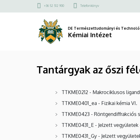
Tantárgyak
Ugrás
Felső
+36 52 512 900
Telefonkönyv
a
kapcsolat
az
tartalomra
menü
őszi
DE Természettudományi és Technológ
Kémiai Intézet
félévben,
MSc
Tantárgyak az őszi fé
képzés
|
TTKME0212 - Makrociklusos ligan
Kémiai
TTKME0401_ea - Fizikai kémia VI.
Intézet
TTKME0423 - Röntgendiffrakciós s
TTKME0431_E - Jelzett vegyületek 
TTKME0431_Gy - Jelzett vegyületek