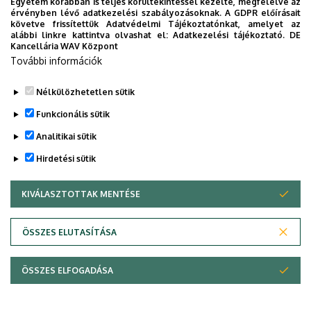
Egyetem korábban is teljes körültekintéssel kezelte, megfelelve az
érvényben lévő adatkezelési szabályozásoknak. A GDPR előírásait
TTKOG0402 - Fizikai kémia II. (szeminárium)
követve frissítettük Adatvédelmi Tájékoztatónkat, amelyet az
alábbi linkre kattintva olvashat el:
Adatkezelési tájékoztató.
DE
TTKOL0401 - Bevezetés a fizikai kémiai
Kancellária WAV Központ
További információk
mérésekbe
Nélkülözhetetlen sütik
Legutóbbi frissítés:
2023. 06. 08. 11:05
Funkcionális sütik
Analitikai sütik
Hirdetési sütik
KIVÁLASZTOTTAK MENTÉSE
WITHDRAW CONSENT
Adatvédelem
Adatvédelem
ÖSSZES ELUTASÍTÁSA
Technikai információk
ÖSSZES ELFOGADÁSA
Szerzői jog © 2026 Unideb