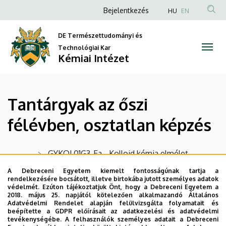
Tantárgyak
Ugrás
Anonim
Bejelentkezés
HU
EN
a
Felhasználói
az
tartalomra
DE Természettudományi és
fiók
őszi
Technológiai Kar
menüje
Kémiai Intézet
félévben,
osztatlan
Tantárgyak az őszi
képzés
félévben, osztatlan képzés
|
Kémiai
GYKOL01G3-Ea - Kolloid kémia elmélet
Intézet
TKOE0417 - Környezeti kémia
A Debreceni Egyetem kiemelt fontosságúnak tartja a
rendelkezésére bocsátott, illetve birtokába jutott személyes adatok
védelmét. Ezúton tájékoztatjuk Önt, hogy a Debreceni Egyetem a
TKOG0417 - Környezeti kémia (szeminárium)
2018. május 25. napjától kötelezően alkalmazandó Általános
Adatvédelmi Rendelet alapján felülvizsgálta folyamatait és
TTKOE0504 - Alkalmazott radiokémia
beépítette a GDPR előírásait az adatkezelési és adatvédelmi
tevékenységébe. A felhasználók személyes adatait a Debreceni
TTKOE0402 - Fizikai kémia II.