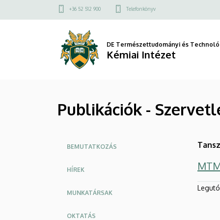
Publikációk
Ugrás
Felső
+36 52 512 900
Telefonkönyv
a
kapcsolat
-
tartalomra
menü
Szervetlen
DE Természettudományi és Technológ
Kémiai Intézet
és
Analitikai
Publikációk - Szervetl
Kémiai
Tanszék
Oldalmenü
Tansz
|
BEMUTATKOZÁS
MTMT
Kémiai
HÍREK
Intézet
Legutób
MUNKATÁRSAK
OKTATÁS