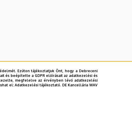
édelmét. Ezúton tájékoztatjuk Önt, hogy a Debreceni
it és beépítette a GDPR előírásait az adatkezelési és
kezelte, megfelelve az érvényben lévő adatkezelési
ashat el:
Adatkezelési tájékoztató.
DE Kancellária WAV