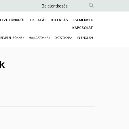
Anonim
Bejelentkezés
Felhasználói
TÉZETÜNKRŐL
OKTATÁS
KUTATÁS
ESEMÉNYEK
fiók
Fő
KAPCSOLAT
menüje
navigáció
FELVÉTELIZŐKNEK
HALLGATÓKNAK
OKTATÓKNAK
IN ENGLISH
Másodlagos
navigáció
ék