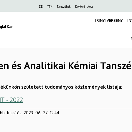
Felső
DE
TTK
Tanszékek
Doktori Iskola
navigáció
IRINYI VERSENY
IN
iai Kar
en és Analitikai Kémiai Tansz
ékünkön született tudományos közlemények listája:
 - 2022
bi frissítés:
2023. 06. 27. 12:44