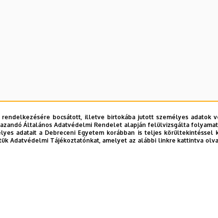
 rendelkezésére bocsátott, illetve birtokába jutott személyes adatok v
azandó Általános Adatvédelmi Rendelet alapján felülvizsgálta folyamata
yes adatait a Debreceni Egyetem korábban is teljes körültekintéssel 
tük Adatvédelmi Tájékoztatónkat, amelyet az alábbi linkre kattintva olv