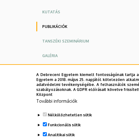
KUTATÁS
PUBLIKÁCIÓK
TANSZÉKI SZEMINÁRIUM
GALÉRIA
KAPCSOLAT
A Debreceni Egyetem kiemelt fontosságúnak tartja a
Egyetem a 2018. május 25. napjától kötelezően alkalm
adatvédelmi tevékenységébe. A felhasználók személ
szabályozásoknak. A GDPR előírásait követve frissítet
Központ
További információk
Nélkülözhetetlen sütik
Funkcionális sütik
Analitikai sütik