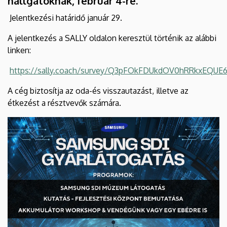
hallgatóknak, február 4-re.
Jelentkezési határidő január 29.
A jelentkezés a SALLY oldalon keresztül történik az alábbi
linken:
https://sally.coach/survey/Q3pFOkFDUkdOV0hRRkxEQ
A cég biztosítja az oda-és visszautazást, illetve az
étkezést a résztvevők számára.