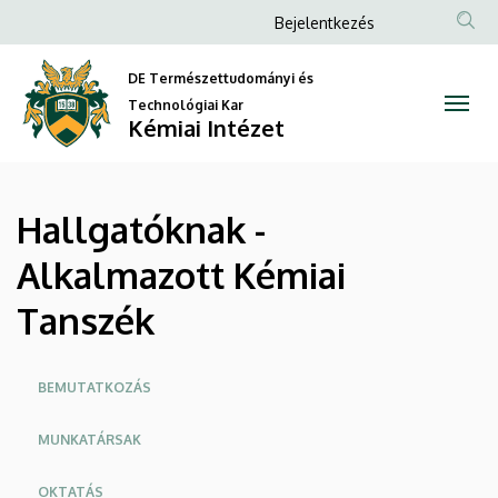
Hallgatóknak
Ugrás
Anonim
Bejelentkezés
a
Felhasználói
-
tartalomra
DE Természettudományi és
fiók
Alkalmazott
Technológiai Kar
menüje
Kémiai Intézet
Kémiai
Tanszék
Hallgatóknak -
|
Alkalmazott Kémiai
Kémiai
Tanszék
Intézet
Oldalmenü
BEMUTATKOZÁS
MUNKATÁRSAK
OKTATÁS