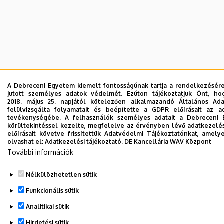
A Debreceni Egyetem kiemelt fontosságúnak tartja a rendelkezésére 
jutott személyes adatok védelmét. Ezúton tájékoztatjuk Önt, h
2018. május 25. napjától kötelezően alkalmazandó Általános Ad
felülvizsgálta folyamatait és beépítette a GDPR előírásait az a
tevékenységébe. A felhasználók személyes adatait a Debreceni 
körültekintéssel kezelte, megfelelve az érvényben lévő adatkezelé
előírásait követve frissítettük Adatvédelmi Tájékoztatónkat, amelye
olvashat el:
Adatkezelési tájékoztató.
DE Kancellária WAV Központ
További információk
Nélkülözhetetlen sütik
Funkcionális sütik
Analitikai sütik
Hirdetési sütik