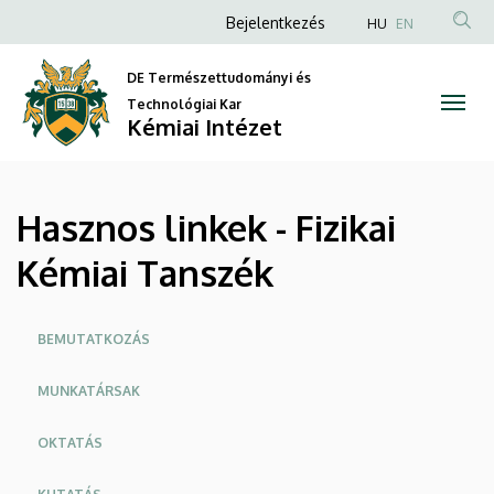
Hasznos
Ugrás
Anonim
Bejelentkezés
HU
EN
a
Felhasználói
linkek
tartalomra
DE Természettudományi és
fiók
-
Technológiai Kar
menüje
Kémiai Intézet
Fizikai
Kémiai
Hasznos linkek - Fizikai
Tanszék
Kémiai Tanszék
|
Kémiai
Oldalmenü
BEMUTATKOZÁS
Intézet
MUNKATÁRSAK
OKTATÁS