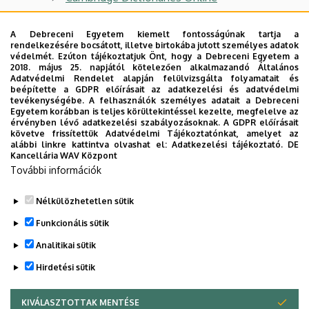
Nemzedékek Tudása Tankönyvkiadó (NTK)
A Debreceni Egyetem kiemelt fontosságúnak tartja a
Akadémiai Kiadó
rendelkezésére bocsátott, illetve birtokába jutott személyes adatok
védelmét. Ezúton tájékoztatjuk Önt, hogy a Debreceni Egyetem a
2018. május 25. napjától kötelezően alkalmazandó Általános
Magyar Elektronikus Könyvtár (MEK)
Adatvédelmi Rendelet alapján felülvizsgálta folyamatait és
beépítette a GDPR előírásait az adatkezelési és adatvédelmi
Microsoft
tevékenységébe. A felhasználók személyes adatait a Debreceni
Egyetem korábban is teljes körültekintéssel kezelte, megfelelve az
Az Ubuntu Linux honlapja
érvényben lévő adatkezelési szabályozásoknak. A GDPR előírásait
követve frissítettük Adatvédelmi Tájékoztatónkat, amelyet az
A LyX (LaTeX alapú) szövegszerkesztő
alábbi linkre kattintva olvashat el:
Adatkezelési tájékoztató.
DE
Kancellária WAV Központ
honlapja
További információk
MÁV Start
Nélkülözhetetlen sütik
Legutóbbi frissítés:
2023. 06. 08. 11:05
Funkcionális sütik
Analitikai sütik
Hirdetési sütik
KIVÁLASZTOTTAK MENTÉSE
WITHDRAW CONSENT