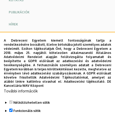
KUTATÁS
PUBLIKÁCIÓK
HÍREK
ESEMÉNYEK
A Debreceni Egyetem kiemelt fontosságúnak tartja a
rendelkezésére bocsátott, illetve birtokába jutott személyes adatok
HASZNOS LINKEK
védelmét. Ezúton tájékoztatjuk Önt, hogy a Debreceni Egyetem a
2018. május 25. napjától kötelezően alkalmazandó Általános
Adatvédelmi Rendelet alapján felülvizsgálta folyamatait és
KAPCSOLAT
beépítette a GDPR előírásait az adatkezelési és adatvédelmi
tevékenységébe. A felhasználók személyes adatait a Debreceni
Egyetem korábban is teljes körültekintéssel kezelte, megfelelve az
érvényben lévő adatkezelési szabályozásoknak. A GDPR előírásait
Oktatók és kutatók
követve frissítettük Adatvédelmi Tájékoztatónkat, amelyet az
alábbi linkre kattintva olvashat el:
Adatkezelési tájékoztató.
DE
Kancellária WAV Központ
PhD hallgatók
További információk
Dolgozók
Nélkülözhetetlen sütik
Legutóbbi frissítés:
2023. 06. 08. 11:05
Funkcionális sütik