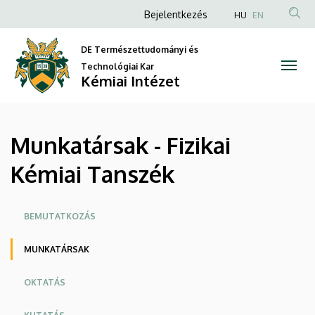
Munkatársak
Ugrás
Anonim
Bejelentkezés
HU
EN
a
Felhasználói
-
tartalomra
DE Természettudományi és
fiók
Fizikai
Technológiai Kar
menüje
Kémiai Intézet
Kémiai
Tanszék
Munkatársak - Fizikai
|
Kémiai Tanszék
Kémiai
Intézet
Oldalmenü
BEMUTATKOZÁS
MUNKATÁRSAK
OKTATÁS